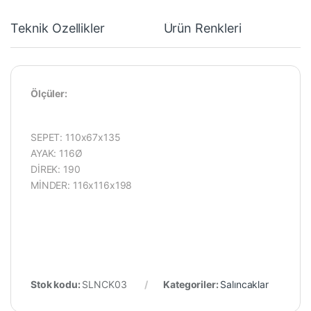
Teknik Özellikler
Ürün Renkleri
Y
Ölçüler:
SEPET: 110x67x135
AYAK: 116Ø
DİREK: 190
MİNDER: 116x116x198
Stok kodu:
SLNCK03
Kategoriler:
Salıncaklar