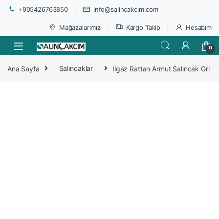
+905426763850
info@salincakcim.com
Mağazalarımız
Kargo Takip
Hesabım
0
Ana Sayfa
Salıncaklar
Ilgaz Rattan Armut Salıncak Gri